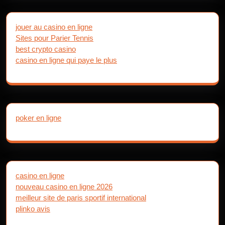
jouer au casino en ligne
Sites pour Parier Tennis
best crypto casino
casino en ligne qui paye le plus
poker en ligne
casino en ligne
nouveau casino en ligne 2026
meilleur site de paris sportif international
plinko avis