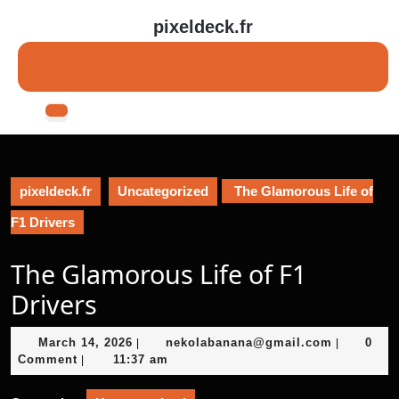
Skip
pixeldeck.fr
to
content
Skip
to
content
Open
Button
pixeldeck.fr
Uncategorized
The Glamorous Life of
F1 Drivers
The Glamorous Life of F1
Drivers
March
nekolaba
March 14, 2026
nekolabanana@gmail.com
0
|
|
14,
Comment
11:37 am
|
2026