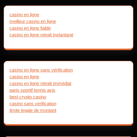
casino en ligne
meilleur casino en ligne
casino en ligne fiable
casino en ligne retrait instantané
casino en ligne sans vérification
casino en ligne
casino en ligne retrait immédiat
paris sportif tennis avis
best crypto casino
casino sans verification
limite legale de montant