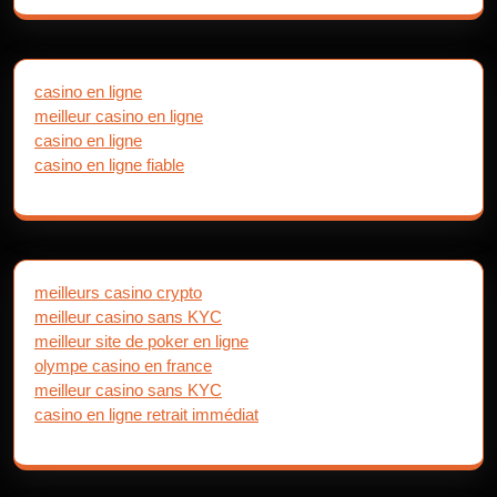
casino en ligne
meilleur casino en ligne
casino en ligne
casino en ligne fiable
meilleurs casino crypto
meilleur casino sans KYC
meilleur site de poker en ligne
olympe casino en france
meilleur casino sans KYC
casino en ligne retrait immédiat