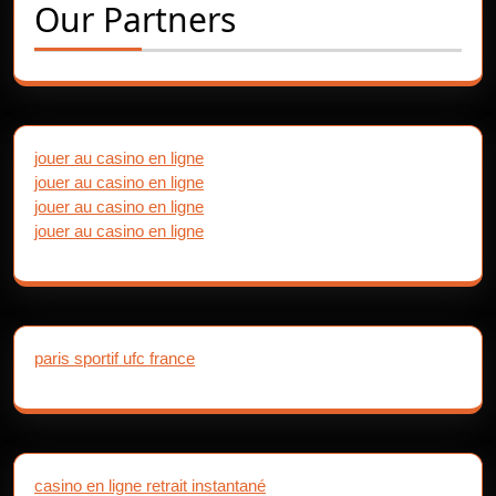
Our Partners
jouer au casino en ligne
jouer au casino en ligne
jouer au casino en ligne
jouer au casino en ligne
paris sportif ufc france
casino en ligne retrait instantané