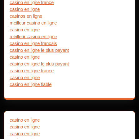
casino en ligne france
casino en ligne
casinos en ligne
meilleur casino en ligne
casino en ligne
meilleur casino en ligne
casino en ligne francais
casino en ligne le plus payant
casino en ligne
casino en ligne le plus payant
casino en ligne france
casino en ligne
casino en ligne fiable
casino en ligne
casino en ligne
casino en ligne