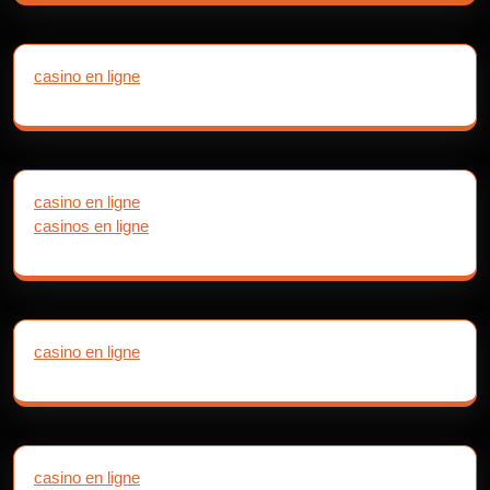
casino en ligne
casino en ligne
casinos en ligne
casino en ligne
casino en ligne