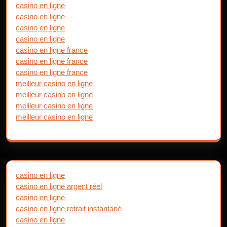
casino en ligne
casino en ligne
casino en ligne
casino en ligne
casino en ligne france
casino en ligne france
casino en ligne france
meilleur casino en ligne
meilleur casino en ligne
meilleur casino en ligne
meilleur casino en ligne
casino en ligne
casino en ligne argent réel
casino en ligne
casino en ligne retrait instantané
casino en ligne