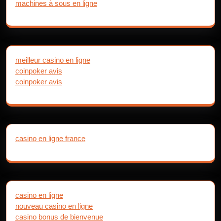
machines à sous en ligne
meilleur casino en ligne
coinpoker avis
coinpoker avis
casino en ligne france
casino en ligne
nouveau casino en ligne
casino bonus de bienvenue