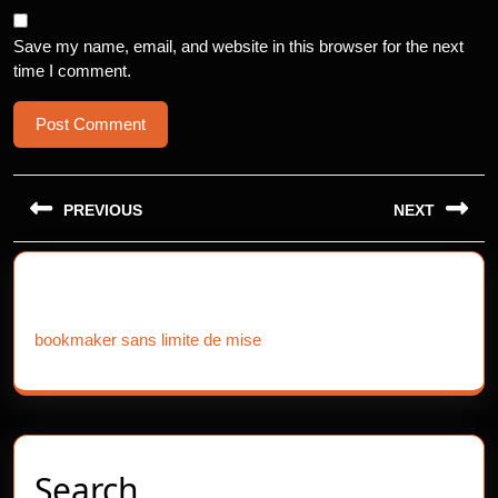
Save my name, email, and website in this browser for the next
time I comment.
Post
navigation
PREVIOUS
NEXT
Previous
Next
post:
post:
Our Partners
bookmaker sans limite de mise
Search