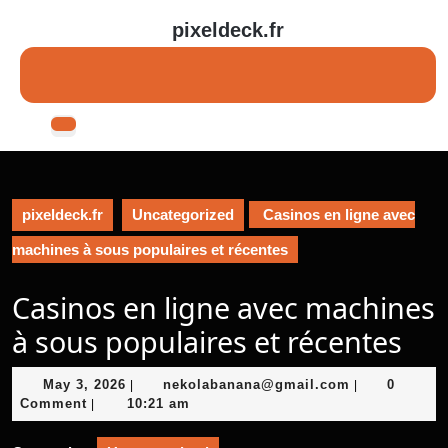
Skip
pixeldeck.fr
to
content
Skip
to
content
Open
Button
pixeldeck.fr
Uncategorized
Casinos en ligne avec
machines à sous populaires et récentes
Casinos en ligne avec machines
à sous populaires et récentes
May
nekolabanan
May 3, 2026
nekolabanana@gmail.com
0
|
|
3,
Comment
10:21 am
|
2026