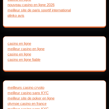
nouveau casino en ligne 2026
meilleur site de paris sportif international
plinko avis
casino en ligne
meilleur casino en ligne
casino en ligne
casino en ligne fiable
meilleurs casino crypto
meilleur casino sans KYC
meilleur site de poker en ligne
olympe casino en france
meilleur casino sans KYC