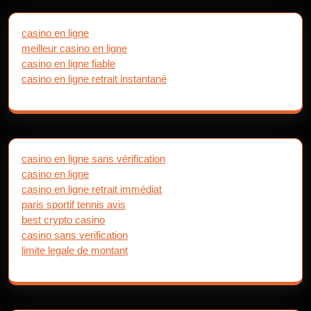
casino en ligne
meilleur casino en ligne
casino en ligne fiable
casino en ligne retrait instantané
casino en ligne sans vérification
casino en ligne
casino en ligne retrait immédiat
paris sportif tennis avis
best crypto casino
casino sans verification
limite legale de montant