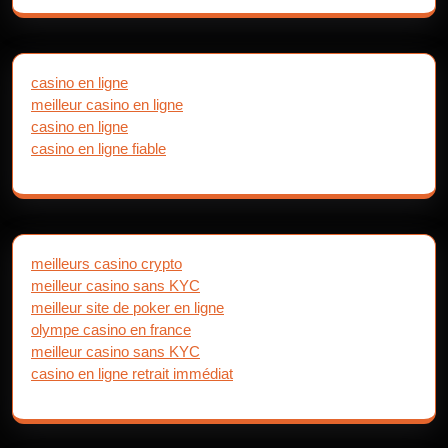
casino en ligne
meilleur casino en ligne
casino en ligne
casino en ligne fiable
meilleurs casino crypto
meilleur casino sans KYC
meilleur site de poker en ligne
olympe casino en france
meilleur casino sans KYC
casino en ligne retrait immédiat