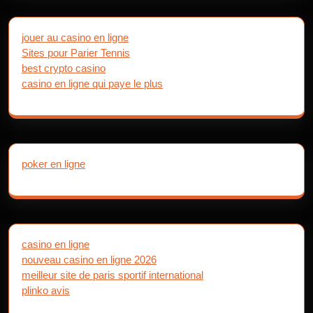
jouer au casino en ligne
Sites pour Parier Tennis
best crypto casino
casino en ligne qui paye le plus
poker en ligne
casino en ligne
nouveau casino en ligne 2026
meilleur site de paris sportif international
plinko avis