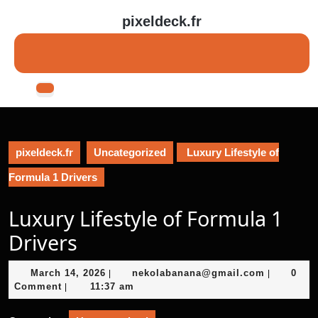
Skip
pixeldeck.fr
to
content
Skip
to
content
Open
Button
pixeldeck.fr
Uncategorized
Luxury Lifestyle of
Formula 1 Drivers
Luxury Lifestyle of Formula 1
Drivers
March
nekolaba
March 14, 2026
nekolabanana@gmail.com
0
|
|
14,
Comment
11:37 am
|
2026